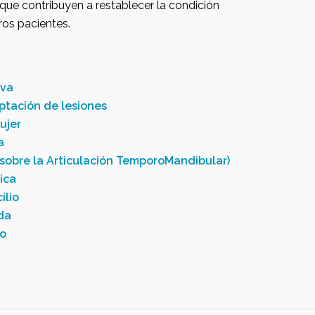
que contribuyen a restablecer la condición
ros pacientes.
iva
ptación de lesiones
ujer
a
sobre la Articulación TemporoMandibular)
ica
ilio
da
co