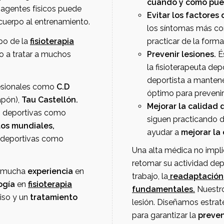
cuándo y cómo pued
Evitar los factores 
 adaptar el cuerpo al entrenamiento.
los síntomas más comune
a experiencia en el campo de la
fisioterapia
practicar de la forma 
do a tratar a muchos
Prevenir lesiones.
Ésta
la fisioterapeuta deportiva en l
deportista a mantener un esta
ofesionales como
C.D
óptimo para prevenir
apón),
Tau Castellón.
Mejorar la calidad 
os participado en grandes citas deportivas como
siguen practicando d
ales,
ayudar a
mejorar la
s deportivas como
Una alta médica no implica que el paciente es
retomar su actividad dep
 mucha
experiencia
en
trabajo, la
readaptación
ogía
en
fisioterapia
fundamentales.
Nuestro
ciso y un
tratamiento
lesión. Diseñamos estrate
para garantizar la
preven