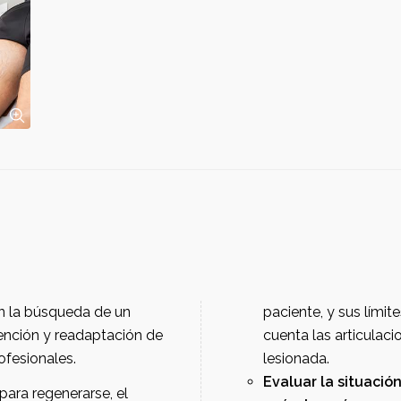
paciente, y sus límites fisiológicos. También hay que tener en
vención y readaptación de
cuenta las articulaciones y estructuras vecinas 
omo profesionales.
lesionada.
Evaluar la situación. Ser 