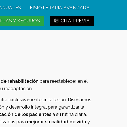
MANUALES
FISIOTERAPIA AVANZADA
UAS Y SEGUROS
CITA PREVIA
o
de rehabilitación
para reestablecer, en el
 su readaptación.
 Diseñamos
estrategias de intervención y desarrollo integral para garantizar la
tación de los pacientes
a su rutina diaria.
lizadas para
mejorar su calidad de vida
y