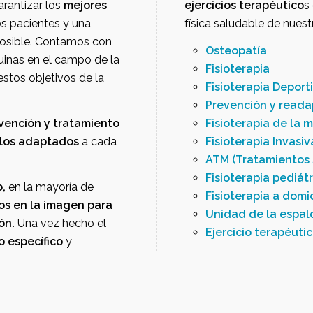
s garantizar los
mejores
ejercicios terapéutico
s 
s pacientes y una
física saludable de nuest
posible. Contamos con
Osteopatía
as, así como con las mejores máquinas en el campo de la
Fisioterapia
Fisioterapia Deport
Prevención y reada
vención y tratamiento
Fisioterapia de la m
los adaptados
a cada
Fisioterapia Invasiv
ATM (Tratamientos 
Fisioterapia pediátr
o,
en la mayoría de
Fisioterapia a domic
Nos apoyamos en la imagen para
Unidad de la espal
olución.
Una vez hecho el
Ejercicio terapéuti
o específico
y