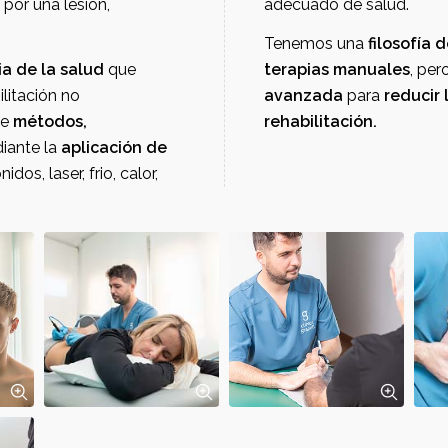
na lesión,
adecuado de salud.
Tenemos una
fi
ia de la salud
que
terapias manuales
, pe
litación no
avanzada
para
reducir los plazos de readaptació
 de
métodos,
rehabilitación.
iante la
aplicación de