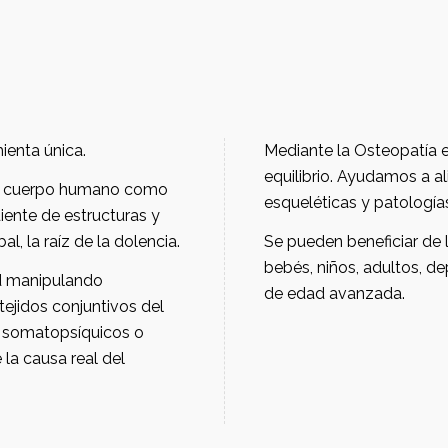
nos como herramienta única.
Mediante la Osteopatía el cuerpo recupera su función normal y su
equilibrio. Ayudamos a aliviar, corregir y recuperar lesion
esqueléticas y patología
órganos. Se encarga de buscar de forma global, la raíz de la dolencia.
Se pueden beneficiar de la osteopatía personas de todas las edades:
bebés, niños, adultos, deportistas, mujeres embar
de edad avanzada.
o
la causa real del