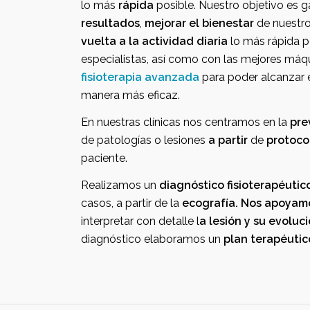
lo más
rápida
posible. Nuestro objetivo e
resultados
,
mejorar el bienestar
de nuestro
vuelta a la actividad diaria
lo más rápida 
especialist
fisioterapia avanzada
para poder alcanzar estos objetivos de la
manera más eficaz.
En nuestras clínicas nos centramos en la
pre
de patologías o lesiones
a partir
de
protoco
paciente.
Realizamos un
diagnóstico fisioterapéutic
casos, a partir de la
ecografía. 
interpretar con detalle l
a lesión y su ev
diagnóstico elaboramos un
plan terapéutic