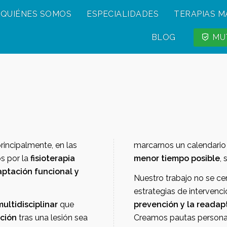
QUIÉNES SOMOS
ESPECIALIDADES
TERAPIAS 
BLOG
MUT
principalmente, en las
marcarnos un calendari
s por la
fisioterapia
menor tiempo posible
,
Nuestro trabajo no se centra exclusivamente en la lesión.
ultidisciplinar
que
prevención y la readap
ción
tras una lesión sea
Creamos pautas persona