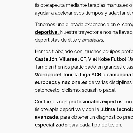
fisioterapeuta mediante terapias manuales o agentes físicos puede
ayudar a acelerar esos tiempos y
Tenemos una dilatad
deportiva.
Nuestra trayectoria nos ha lleva
deportistas de élite y
amateurs
.
Hemos trabajado con muchos equipos pr
Castellón
,
Villareal CF
,
Viel Kobe Futbol
(J
También hem
Wordpadel Tour
, la
Liga ACB
o
campeonatos mundi
europeos y nacionales
de varias disciplina
baloncesto, ciclismo, squash o padel.
Contamos con
profesionales expertos
con
fisioterapia deportiva y con la
última tecnol
avanzada
, para obtener un diagnóstico pre
especializado
para cada tipo de lesión.