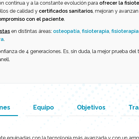
n continua y a la constante evolución para
ofrecer la fisio
ellos de calidad y
certificados sanitarios
,
mejoran y avanzan 
ompromiso con el paciente
.
istas
en distintas áreas:
osteopatía
,
fisioterapia
,
fisioterap
va
.
onfianza de 4 generaciones. Es, sin duda, la mejor prueba del 
nell.
ones
Equipo
Objetivos
Tra
ente equipadas con la tecnología más avanzada y con un amplio