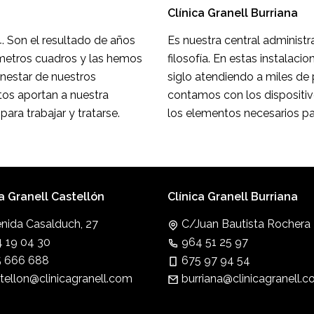
Clínica Granell Burriana
. Son el resultado de años
Es nuestra central administr
 metros cuadros y las hemos
filosofía. En estas instalac
nestar de nuestros
siglo atendiendo a miles de 
rtos aportan a nuestra
contamos con los disposit
ara trabajar y tratarse.
los elementos necesarios pa
ca Granell Castellón
Clínica Granell Burriana
nida Casalduch, 27
C/Juan Bautista Rochera 
 19 04 30
964 51 25 97
 666 688
675 97 94 54
tellon@clinicagranell.com
burriana@clinicagranell.