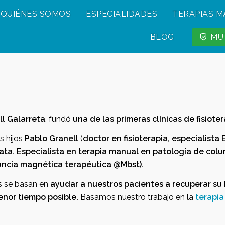
QUIÉNES SOMOS
ESPECIALIDADES
TERAPIAS 
BLOG
MUT
l Galarreta
, fundó
una de las primeras clínicas de fisiot
s hijos
Pablo Granell
(
doctor en fisioterapia, especialista 
ata. Especialista en terapia manual en patología de colu
ancia magnética terapéutica @Mbst).
os se basan en
ayudar a nuestros pacientes a recuperar su 
nor tiempo posible.
Basamos nuestro trabajo en la
terapi