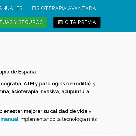
MANUALES
FISIOTERAPIA AVANZADA
UAS Y SEGUROS
CITA PREVIA
erapia de España
.
Ecografía, ATM y patologías de rodilla),
y
mna, fisioterapia invasiva, acupuntura
bienestar, mejorar su calidad de vida
y
a manual
implementando la tecnología más