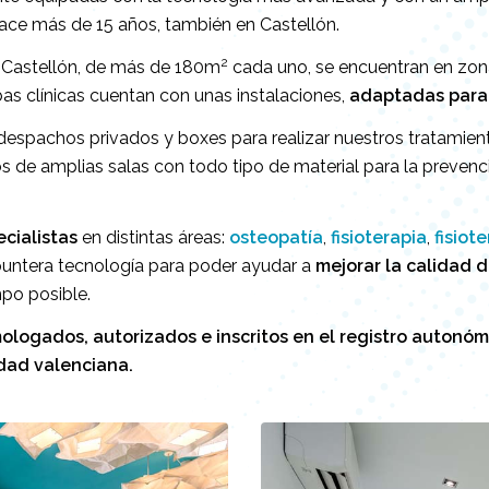
ace más de 15 años, también en Castellón.
2
 Castellón, de más de 180m
cada uno, se encuentran en zona
bas clínicas cuentan con unas instalaciones,
adaptadas para 
despachos privados y boxes para realizar nuestros tratamie
e amplias salas con todo tipo de material para la prevenció
cialistas
en distintas áreas:
osteopatía
,
fisioterapia
,
fisiot
puntera tecnología para poder ayudar a
mejorar la calidad d
po posible.
ogados, autorizados e inscritos en el registro autonómi
dad valenciana.