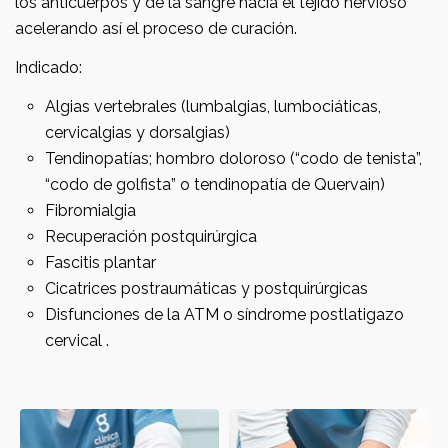
los anticuerpos y de la sangre hacia el tejido nervioso
acelerando así el proceso de curación.
Indicado:
Algias vertebrales (lumbalgias, lumbociáticas,
cervicalgias y dorsalgias)
Tendinopatías; hombro doloroso (“codo de tenista”,
“codo de golfista” o tendinopatía de Quervain)
Fibromialgia
Recuperación postquirúrgica
Fascitis plantar
Cicatrices postraumáticas y postquirúrgicas
Disfunciones de la ATM o síndrome postlatigazo
cervical .