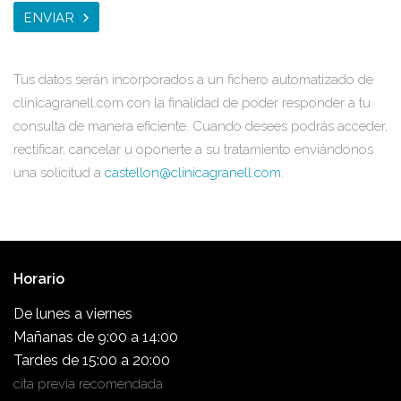
ENVIAR
Tus datos serán incorporados a un fichero automatizado de
clinicagranell.com con la finalidad de poder responder a tu
consulta de manera eficiente. Cuando desees podrás acceder,
rectificar, cancelar u oponerte a su tratamiento enviándonos
una solicitud a
castellon@clinicagranell.com
.
Horario
De lunes a viernes
Mañanas de 9:00 a 14:00
Tardes de 15:00 a 20:00
cita previa recomendada